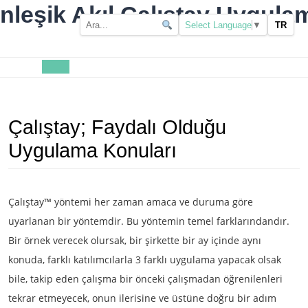
Skip
nleşik Akıl Çalıştay Uygulam
to
TR
Select Language
▼
content
Open
Button
Çalıştay; Faydalı Olduğu
Uygulama Konuları
Çalıştay™ yöntemi her zaman amaca ve duruma göre
uyarlanan bir yöntemdir. Bu yöntemin temel farklarındandır.
Bir örnek verecek olursak, bir şirkette bir ay içinde aynı
konuda, farklı katılımcılarla 3 farklı uygulama yapacak olsak
bile, takip eden çalışma bir önceki çalışmadan öğrenilenleri
tekrar etmeyecek, onun ilerisine ve üstüne doğru bir adım