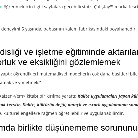
nı
öğrenmek için ilgili sayfalara geçebilirsiniz. Çalıştay™ marka tes
ika deneyimi 5 yaşında, babasının kalem fabrikasındaki boyahanedir.
liği ve işletme eğitiminde aktarıla
rluk ve eksikliğini gözlemlemek
yaptı: öğrendikleri matematiksel modellerin çok daha basitleri bil
nlamak ve yönetmek.”
izen</em> kitabı bir kırılma yarattı:
Kalite uygulamaları Japon kü
rak terstir. Kalite, kültürün değil; amaçlı ve ısrarlı uygulamanın so
, kültürel engellere rağmen öğretilebilir ve uygulanabilirdir.
mda birlikte düşünememe sorununu 