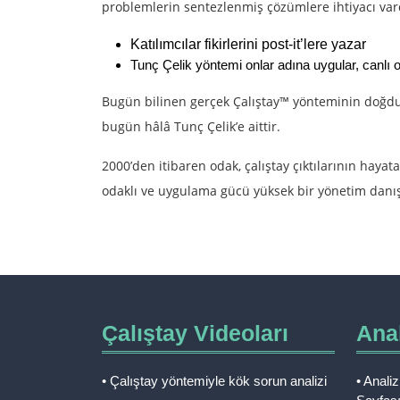
problemlerin sentezlenmiş çözümlere ihtiyacı var
Katılımcılar fikirlerini post-it’lere yazar
Tunç Çelik yöntemi onlar adına uygular, canlı o
Bugün bilinen gerçek Çalıştay™ yönteminin doğduğ
bugün hâlâ Tunç Çelik’e aittir.
2000’den itibaren odak, çalıştay çıktılarının haya
odaklı ve uygulama gücü yüksek bir yönetim danışm
Çalıştay Videoları
Anal
• Çalıştay yöntemiyle kök sorun analizi
• Anali