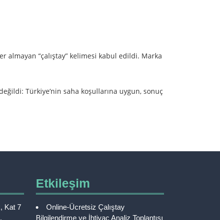
r almayan “çalıştay” kelimesi kabul edildi. Marka
 değildi: Türkiye’nin saha koşullarına uygun, sonuç
Etkileşim
, Kat 7
Online-Ücretsiz Çalıştay
,
Bilgilendirme ve İhtiyaç Analiz Toplantısı