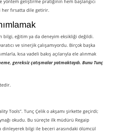
me ve yöntem geliştirme pratiğinin hem başlangıcı
er fırsatta dile getirir.
anımlamak
 bilgi, eğitim ya da deneyim eksikliği değildi.
yaratıcı ve sinerjik çalışamıyordu. Birçok başka
mlarla, kısa vadeli bakış açılarıyla ele alınmak
ememe, gereksiz çatışmalar yatmaktaydı. Bunu Tunç
edir.
ity Tools”. Tunç Çelik o akşamı şirkette geçirdi;
kaynağı okudu. Bu süreçte ilk müdürü Regaip
 dinleyerek bilgi ile beceri arasındaki ölümcül