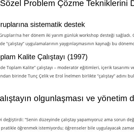
özel Problem Çözme Tekniklerini 
uplarına sistematik destek
upları’na her dönem iki yarım günlük workshop desteği sağladı. Gr
ye’de “çalıştay” uygulamalarının yaygınlaşmasının kaynağı bu dönemd
lam Kalite Çalıştayı (1997)
mde Toplam Kalite” çalıştayı – moderatör eğitimleri, içerik tasarım
ından birinde Tunç Çelik ve Erol İnelmen birlikte “çalıştay” adını b
ıştayın olgunlaşması ve yönetim 
eyi değiştirdi: “Senin düzeyinde çalıştay yapamıyoruz ama sorun değ
li pratikle öğrenmek istemiyordu; öğrenseler bile uygulayacak zam