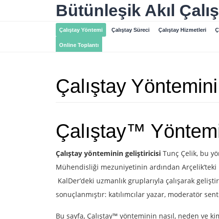
Skip
Bütünleşik Akıl Çalı
to
content
Çalıştay Yöntemi
Çalıştay Süreci
Çalıştay Hizmetleri
Ç
Online Toplantı
Çalıştay Yöntemini 
Çalıştay™ Yöntemi G
Çalıştay yönteminin geliştiricisi
Tunç Çelik, bu yö
Mühendisliği mezuniyetinin ardından Arçelik’teki
KalDer’deki uzmanlık gruplarıyla çalışarak gelişti
sonuçlanmıştır: katılımcılar yazar, moderatör sent
Bu sayfa, Çalıştay™ yönteminin nasıl, neden ve kim