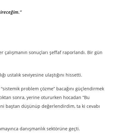
tireceğim.”
er çalışmanın sonuçları şeffaf raporlandı. Bir gün
ğı ustalık seviyesine ulaştığını hissetti.
an “sistemik problem çözme” bacağını güçlendirmek
tıktan sonra, yerine otururken hocadan “Bu
yeni baştan düşünüp değerlendirdim, ta ki cevabı
lamayınca danışmanlık sektörüne geçti.