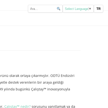
TR
Select Language
▼
ürünü olarak ortaya çıkarmıştır. ODTÜ Endüstri
tle destek verenlerin bir araya geldiği
1999 yılında bugünkü Çalıştay™ inovasyonuyla
ır.
Çalıştay™ nedir?
sorusunu yanıtlamak ya da