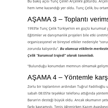
Bu bakış açısı Tunç Çelik’i Arçelik’e götürdü. Arçel
hem ivme kazandığı yer oldu. Tunç Çelik, bu ortam 
AŞAMA 3 – Toplantı verimsi
1993’te Tunç Çelik Türkiye’nin en güçlü kurumsal ya
Eğitimler ve danışmanlık projeleri bile etki üretmi
organizasyonel ve bireysel etkiler nedeniyle “soru
zorunda kalıyordu”.
Bu olumsuz etkilerin merkezin
Çelik “kurumsal trajedi” olarak tanımladı.
“Bulunduğu konumdan memnun olmamak gelişmenin i
AŞAMA 4 – Yöntemle karşıl
Zorlu bir toplantının ardından Tuğrul Fadıllıoğlu u
sabah 08:05’te teşekkür telefonu attığında yöntem
Baran’ın desteği büyük oldu. Ancak okumanın yeterl
farkı kavramıştı. Tenis öğrenirken Kazım Ayasbeyo