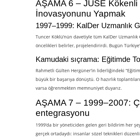
AŞAMA 6 – JUSE Kökenli S
İnovasyonunu Yapmak
1997–1999: KalDer Uzmanlık Gr
Tuncer Köklü’nün davetiyle tüm KalDer Uzmanlık Gr
öncelikleri belirler, projelendirirdi. Bugün Türki
Kamudaki sıçrama: Eğitimde Top
Rahmetli Gülten Hergüner’in liderliğindeki “Eğiti
büyük bir başarıya dönüştü. O hazırlık toplantılar
varsa öğrenmekten memnuniyet duyarız.
AŞAMA 7 – 1999–2007: Çal
entegrasyonu
1999’da bir yöneticiden gelen geri bildirim her ş
gerçek ortadaydı: insanlar sözel teknikleri düzen