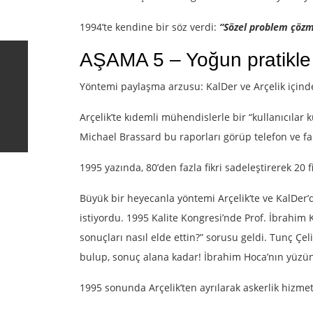
1994’te kendine bir söz verdi:
“Sözel problem çözme
AŞAMA 5 – Yoğun pratikle 
Yöntemi paylaşma arzusu: KalDer ve Arçelik içind
Arçelik’te kıdemli mühendislerle bir “kullanıcılar
Michael Brassard bu raporları görüp telefon ve fa
1995 yazında, 80’den fazla fikri sadeleştirerek 20 f
Büyük bir heyecanla yöntemi Arçelik’te ve KalDer’
istiyordu. 1995 Kalite Kongresi’nde Prof. İbrah
sonuçları nasıl elde ettin?” sorusu geldi. Tunç Ç
bulup, sonuç alana kadar! İbrahim Hoca’nın yüz
1995 sonunda Arçelik’ten ayrılarak askerlik hizm