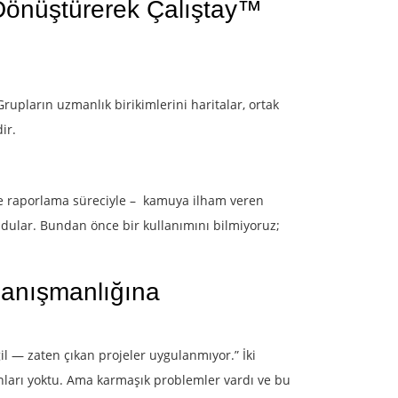
Dönüştürerek Çalıştay™
upların uzmanlık birikimlerini haritalar, ortak
ir.
ı ve raporlama süreciyle – kamuya ilham veren
uldular. Bundan önce bir kullanımını bilmiyoruz;
danışmanlığına
il — zaten çıkan projeler uygulanmıyor.” İki
anları yoktu. Ama karmaşık problemler vardı ve bu