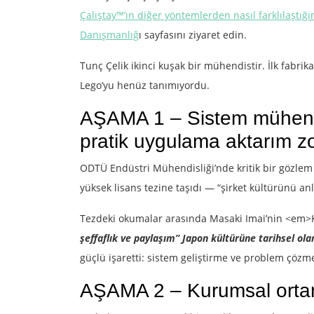
Çalıştay™’ın diğer yöntemlerden nasıl farklılaştığı
Danışmanlığ
ı sayfasını ziyaret edin.
Tunç Çelik ikinci kuşak bir mühendistir. İlk fabr
Lego’yu henüz tanımıyordu.
AŞAMA 1 – Sistem mühendis
pratik uygulama aktarım zo
ODTÜ Endüstri Mühendisliği’nde kritik bir gözlem 
yüksek lisans tezine taşıdı — “şirket kültürünü a
Tezdeki okumalar arasında Masaki Imai’nin <em>Ka
şeffaflık ve paylaşım” Japon kültürüne tarihsel ola
güçlü işaretti: sistem geliştirme ve problem çözme
AŞAMA 2 – Kurumsal orta