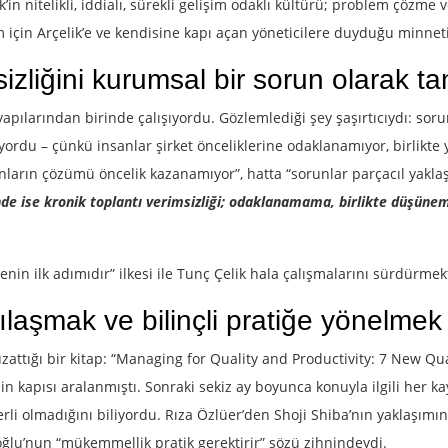
ik’in nitelikli, iddialı, sürekli gelişim odaklı kültürü; problem çöz
için Arçelik’e ve kendisine kapı açan yöneticilere duyduğu minneti h
zliğini kurumsal bir sorun olarak t
pılarından birinde çalışıyordu. Gözlemlediği şey şaşırtıcıydı: sorun
yordu – çünkü insanlar şirket önceliklerine odaklanamıyor, birlikte 
nların çözümü öncelik kazanamıyor”, hatta “sorunlar parçacıl yaklaşı
de ise kronik toplantı verimsizliği; odaklanamama, birlikte düşün
lk adımıdır” ilkesi ile Tunç Çelik hala çalışmalarını sürdürmekt
aşmak ve bilinçli pratiğe yönelmek
zattığı bir kitap: “Managing for Quality and Productivity: 7 New Qual
in kapısı aralanmıştı. Sonraki sekiz ay boyunca konuyla ilgili her 
i olmadığını biliyordu. Rıza Özlüer’den Shoji Shiba’nın yaklaşımını
ğlu’nun “mükemmellik pratik gerektirir” sözü zihnindeydi.