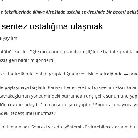
 tekniklerinde dünya ölçeğinde ustalık seviyesinde bir beceri geliş
sentez ustalığına ulaşmak
e yayılım
 kulübü” kurdu. Öğle molalarında sandviç eşliğinde haftalık pratik; h
ksla geri bildirim gönderdi.
ikre indirdiğinde, onları grupladığında ve ilişkilendirdiğinde — aradı
de paylaşmaya başladı. Kariyer hedefi yoktu; Türkiye’nin eksik kal
im Kavrakoğlu’nun yönetimindeki oturumda Tunç Çelik sunumunu yap
elik’in cevabı sadeydi: ‘…onlarca çalışma yaptım! Sonuç alamayınca 
ündeki tebessümü unutmaz.”
etini tamamladı. Sonraki şirkette yöntemi sürdürebilecek ortamı bu