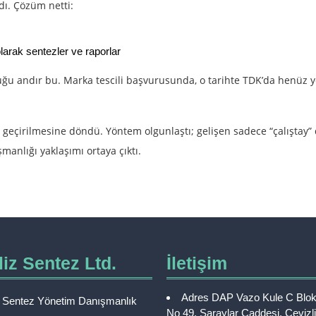
dı. Çözüm netti:
larak sentezler ve raporlar
u andır bu. Marka tescili başvurusunda, o tarihte TDK’da henüz ye
ta geçirilmesine döndü. Yöntem olgunlaştı; gelişen sadece “çalıştay”
anlığı yaklaşımı ortaya çıktı.
iz Sentez Ltd.
İletişim
Adres
DAP Vazo Kule C Blok
z Sentez Yönetim Danışmanlık
No 49, Saraylar Caddesi, Cevizli