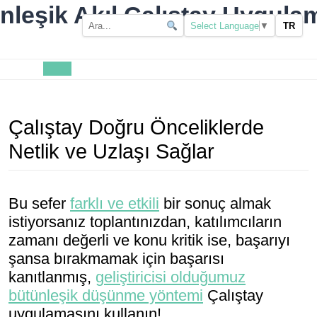
Skip
nleşik Akıl Çalıştay Uygulam
to
TR
Select Language
▼
content
Open
Button
Çalıştay Doğru Önceliklerde
Netlik ve Uzlaşı Sağlar
Bu sefer
farklı ve etkili
bir sonuç almak
istiyorsanız toplantınızdan, katılımcıların
zamanı değerli ve konu kritik ise, başarıyı
şansa bırakmamak için başarısı
kanıtlanmış,
geliştiricisi olduğumuz
bütünleşik düşünme yöntemi
Çalıştay
uygulamasını kullanın!