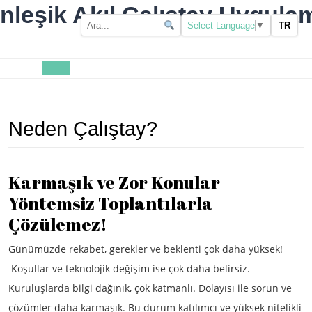
Skip
nleşik Akıl Çalıştay Uygulam
to
TR
Select Language
▼
content
Open
Button
Neden Çalıştay?
Karmaşık ve Zor Konular
Yöntemsiz Toplantılarla
Çözülemez!
Günümüzde rekabet, gerekler ve beklenti çok daha yüksek!
Koşullar ve teknolojik değişim ise çok daha belirsiz.
Kuruluşlarda bilgi dağınık, çok katmanlı. Dolayısı ile sorun ve
çözümler daha karmaşık. Bu durum katılımcı ve yüksek nitelikli